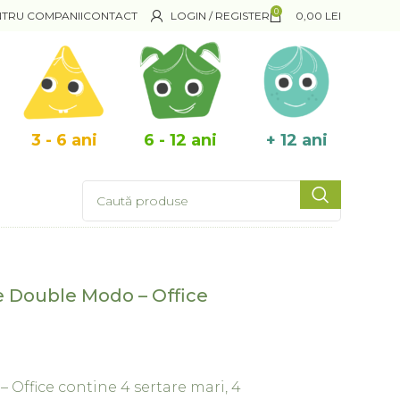
0
NTRU COMPANII
CONTACT
LOGIN / REGISTER
0,00
LEI
3 - 6 ani
6 - 12 ani
+ 12 ani
re Double Modo – Office
 Office contine 4 sertare mari, 4