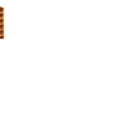
NFORMAȚII SUPLIMENTARE
RECENZII (0)
AMBA
rtare mari, 4 compartimente mici si 6 compartimente m
rin accesoriile disponibile: 3 dimensiuni de sertare, 
 multe altele. Modo este deschis la oportunitati de am
ta si moale. Daca vei varsa accidental lichide pe sist