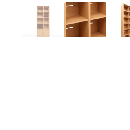
DESCRIERE
I
Biblioteca Double Modo – Office contine 4 se
Utilitatea sistemului Modo iese in evidenta p
compartiment, usi cu push, stand de vinuri si
spatiu.
Instructiuni de ingrijire:
Curata praful cu un pamatuf sau o carpa cura