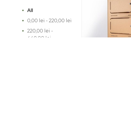
All
0,00
lei
-
220,00
lei
220,00
lei
-
440,00
lei
440,00
lei
-
660,00
lei
660,00
lei
-
880,00
lei
Dulap cu 3 uși – C
880,00
lei
+
lei
-37%
FILTREAZĂ DUPĂ
BRAND