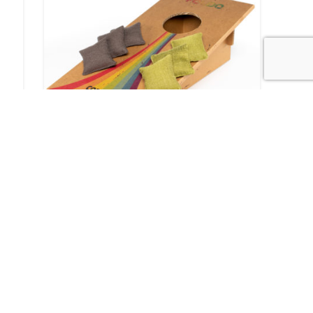
Joc cu săculeți Cornhole
lei
-37%