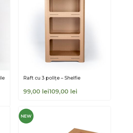
ile
Raft cu 3 polițe – Shelfie
lei
lei
NEW