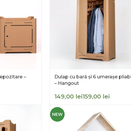
epozitare –
Dulap cu bară și 6 umerașe pliab
– Hangout
lei
lei
NEW