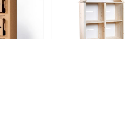
ubby
Casuță de păpuși – etajeră
lei
lei
-37%