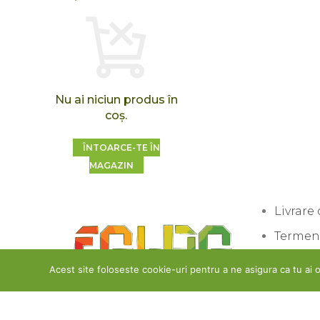
Nu ai niciun produs în
coș.
ÎNTOARCE-TE ÎN
MAGAZIN
Livrare
Termeni
Politic
Acest site foloseste cookie-uri pentru a ne asigura ca tu ai o
Politica