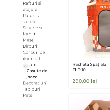
Rafturi si
etajere
Paturi si
saltele
Scaune si
fotolii
Mese
Birouri
Corpuri de
iluminat
Racheta Spațială In
Jucarii
FLD 10
Casute de
joaca
lei
Decoratiuni
Tablouri
Pets