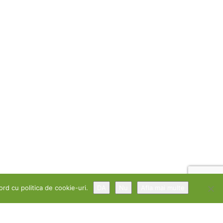
ord cu politica de cookie-uri.
DA
Nu
Afla mai multe