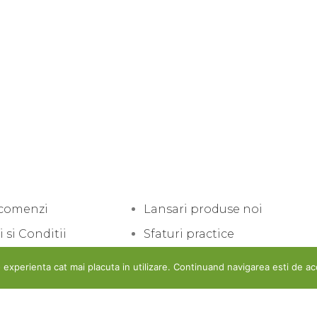
 comenzi
Lansari produse noi
 si Conditii
Sfaturi practice
a de Confidentialitate
Uncategorized
 experienta cat mai placuta in utilizare. Continuand navigarea esti de ac
 de utilizare cookie-uri