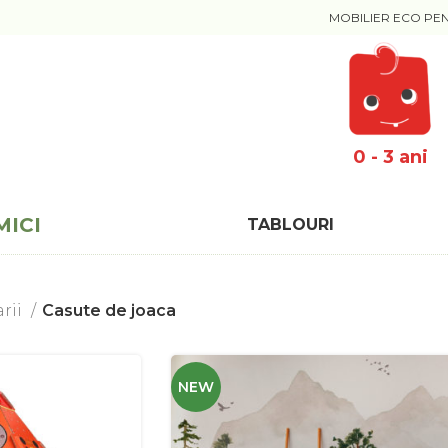
MOBILIER ECO PE
0 - 3 ani
MICI
TABLOURI
arii
Casute de joaca
NEW