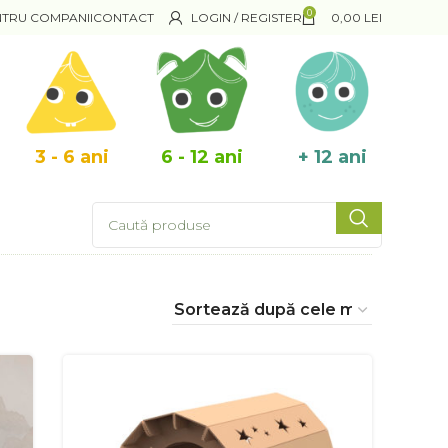
0
NTRU COMPANII
CONTACT
LOGIN / REGISTER
0,00
LEI
3 - 6 ani
6 - 12 ani
+ 12 ani