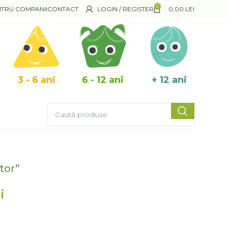
0
NTRU COMPANII
CONTACT
LOGIN / REGISTER
0,00
LEI
3 - 6 ani
6 - 12 ani
+ 12 ani
tor”
i