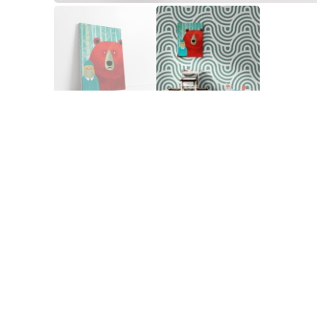
DESCRIERE
I
Tehnica de imprimare a tablourilor pe carto
ca suport, o alegere durabilă și surprinzător 
captând fiecare detaliu fin și nuanță de culoa
durabile, în timp ce minimizează impactul as
superioară, fără a compromite principiile de s
responsabilitate ecologică.