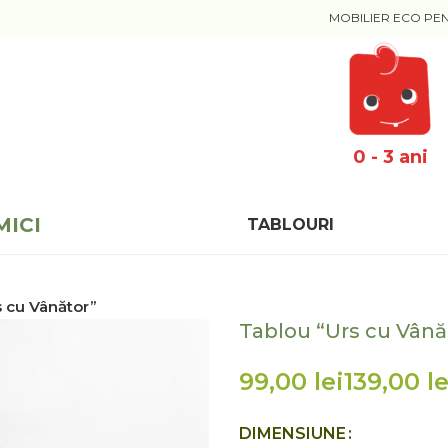
MOBILIER ECO PE
0 - 3 ani
MICI
TABLOURI
s cu Vânător”
Tablou “Urs cu Vână
lei
le
DIMENSIUNE