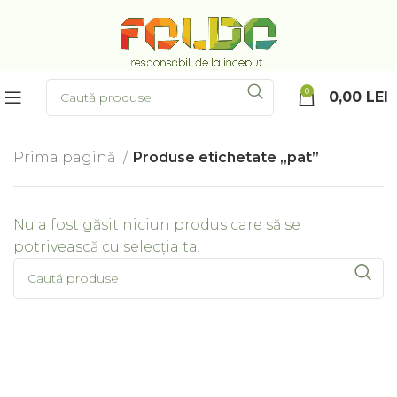
0
0,00
LEI
Prima pagină
Produse etichetate „pat”
Nu a fost găsit niciun produs care să se
potrivească cu selecția ta.