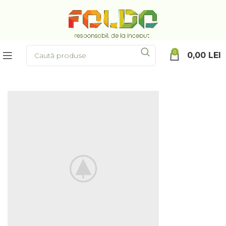
0
0,00
LEI