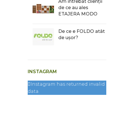
Am întrebat clienții
de ce au ales
ETAJERA MODO
De ce e FOLDO atât
de ușor?
INSTAGRAM
Instagram has returned invalid
data.