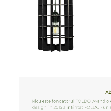
Ab
Nicu este fondatorul FOLDO. Avand o e
design, in 2015 a infiintat FOLDO - un