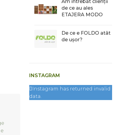
Am întrebat clienții
de ce au ales
ETAJERA MODO
De ce e FOLDO atât
de ușor?
INSTAGRAM
Instagram has returned invalid
data.
ge
de