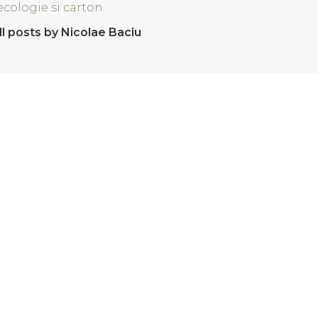
ecologie si carton.
ll posts by Nicolae Baciu
n comentariu.
 comenzi
Lansari produse noi
 si Conditii
Sfaturi practice