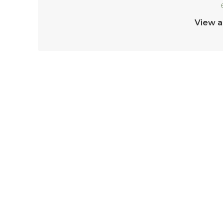
View a
LASĂ UN RĂSPUNS
Trebuie să fii
autentificat
pentru a publica u
Livrare
Termeni