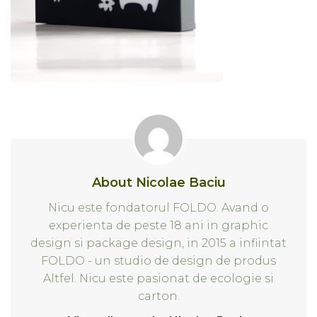
About Nicolae Baciu
Nicu este fondatorul FOLDO. Avand o
experienta de peste 18 ani in graphic
design si package design, in 2015 a infiintat
FOLDO - un studio de design de produs
Altfel. Nicu este pasionat de ecologie si
carton.