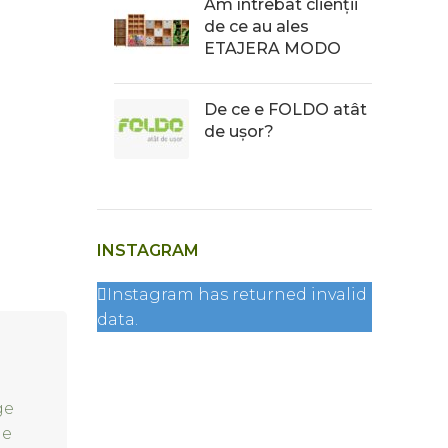
Am întrebat clienții
de ce au ales
ETAJERA MODO
De ce e FOLDO atât
de ușor?
INSTAGRAM
Instagram has returned invalid
data.
ge
de