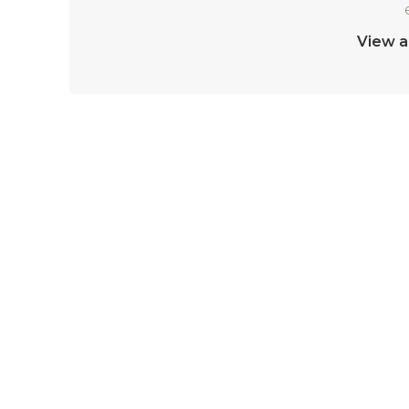
View a
LASĂ UN RĂSPUNS
Trebuie să fii
autentificat
pentru a publica u
Livrare
Termeni