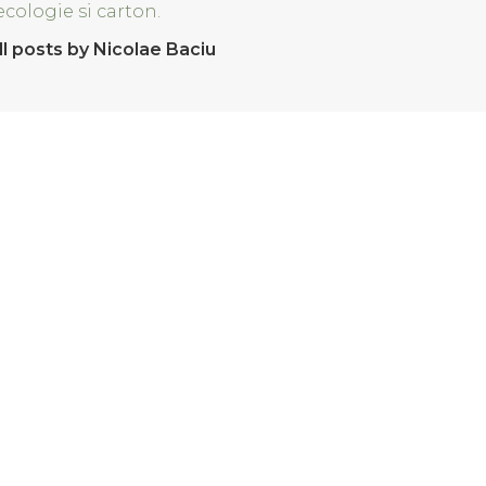
ecologie si carton.
ll posts by Nicolae Baciu
n comentariu.
 comenzi
Lansari produse noi
 si Conditii
Sfaturi practice