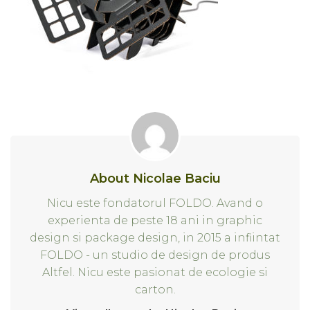
About Nicolae Baciu
Nicu este fondatorul FOLDO. Avand o
experienta de peste 18 ani in graphic
design si package design, in 2015 a infiintat
FOLDO - un studio de design de produs
Altfel. Nicu este pasionat de ecologie si
carton.