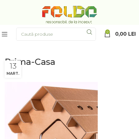
0
0,00
LEI
Prima-Casa
13
MART.