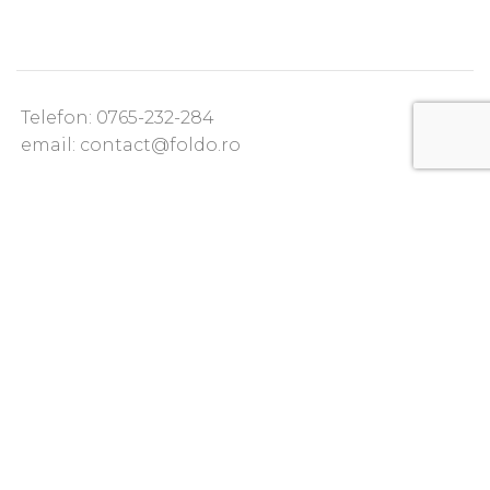
Telefon: 0765-232-284
email: contact@foldo.ro
Livrare comenzi
Termeni si Conditii
Politica de Confidentialitate
Politica de utilizare cookie-uri
Lansari produse noi
Sfaturi practice