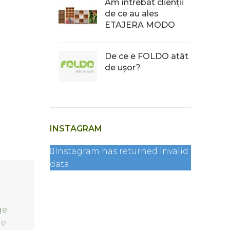
Am întrebat clienții
de ce au ales
ETAJERA MODO
De ce e FOLDO atât
de ușor?
INSTAGRAM
Instagram has returned invalid
data.
ge
de