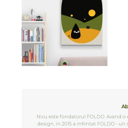
Ab
Nicu este fondatorul FOLDO. Avand o e
design, in 2015 a infiintat FOLDO - un