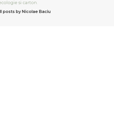
ecologie si carton.
ll posts by Nicolae Baciu
n comentariu.
 comenzi
Lansari produse noi
 si Conditii
Sfaturi practice