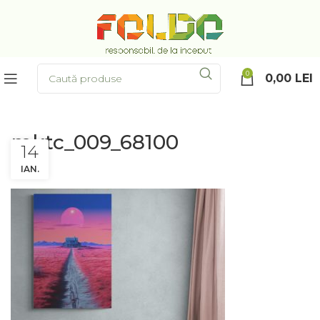
0
0,00
LEI
mktc_009_68100
14
IAN.