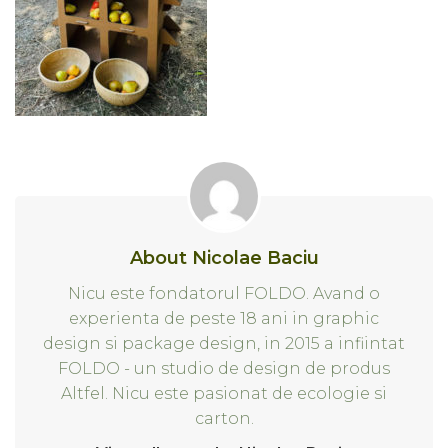
About Nicolae Baciu
Nicu este fondatorul FOLDO. Avand o
experienta de peste 18 ani in graphic
design si package design, in 2015 a infiintat
FOLDO - un studio de design de produs
Altfel. Nicu este pasionat de ecologie si
carton.