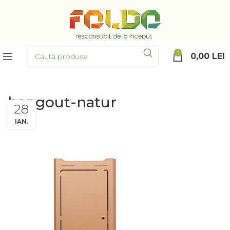
0
0,00
LEI
hangout-natur
28
IAN.