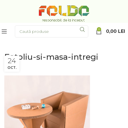
0
0,00
LEI
Fotoliu-si-masa-intregi
24
OCT.