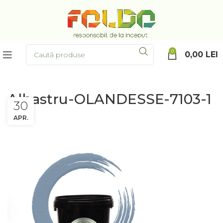
0
0,00
LEI
Albastru-OLANDESSE-7103-1
30
APR.