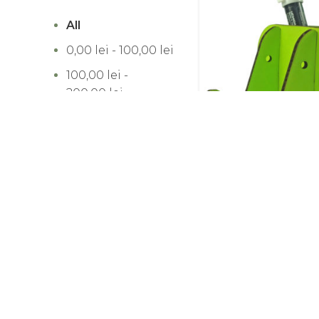
All
0,00
lei
-
100,00
lei
100,00
lei
-
200,00
lei
200,00
lei
-
300,00
lei
300,00
lei
+
Suport de creioane 
Telefantul
FILTREAZĂ DUPĂ
lei
BRAND
Foldo
(1)