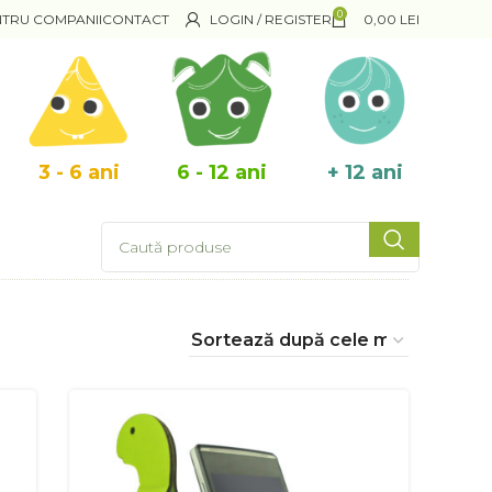
0
NTRU COMPANII
CONTACT
LOGIN / REGISTER
0,00
LEI
3 - 6 ani
6 - 12 ani
+ 12 ani