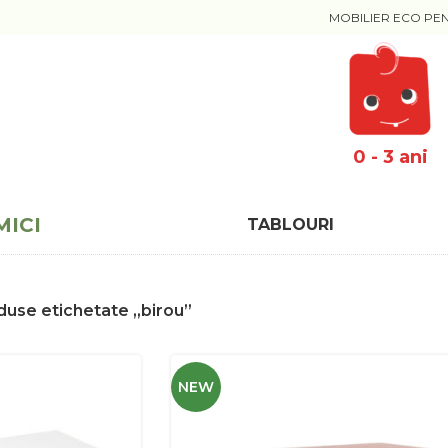
MOBILIER ECO PE
0 - 3 ani
MICI
TABLOURI
duse etichetate „birou”
NEW