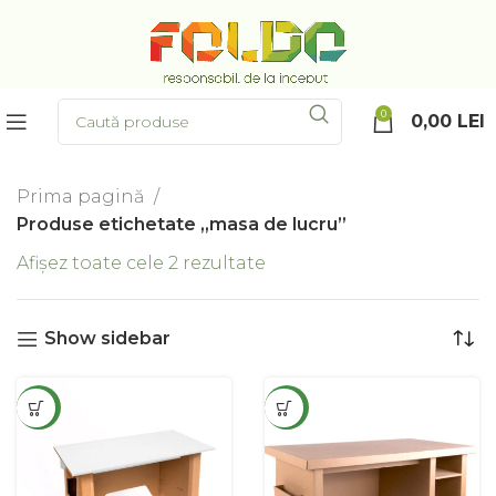
0
0,00
LEI
Prima pagină
Produse etichetate „masa de lucru”
Afișez toate cele 2 rezultate
Sortat după cele mai
recente
Show sidebar
NEW
NEW