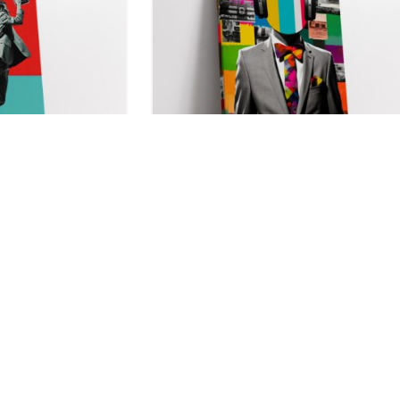
y”
Tablou “Radio Guy”
lei
lei
lei
NEW