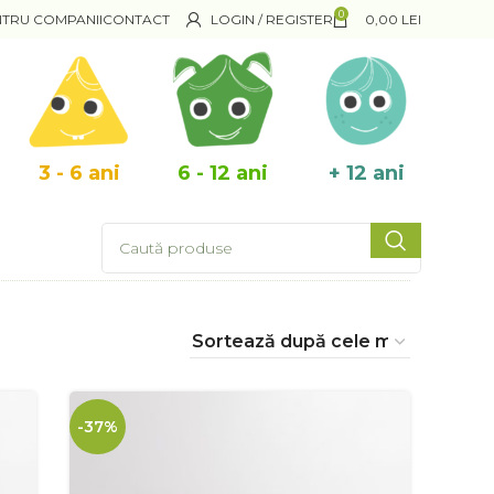
0
NTRU COMPANII
CONTACT
LOGIN / REGISTER
0,00
LEI
3 - 6 ani
6 - 12 ani
+ 12 ani
-37%