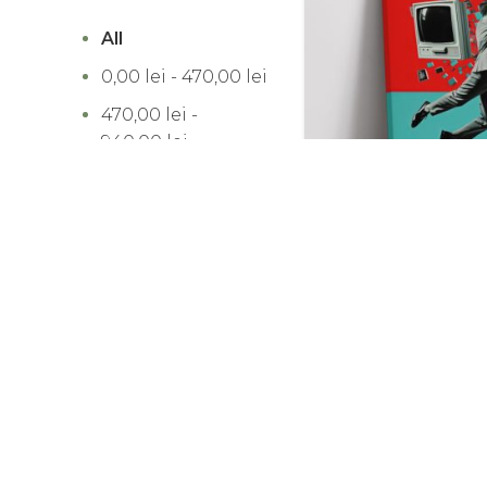
All
0,00
lei
-
470,00
lei
470,00
lei
-
940,00
lei
940,00
lei
-
1.410,00
lei
1.410,00
lei
-
Tablou “Techno Gu
1.880,00
lei
1.880,00
lei
+
lei
-33%
FILTREAZĂ DUPĂ
BRAND