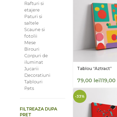
Rafturi si
etajere
Paturi si
saltele
Scaune si
fotolii
Mese
Birouri
Corpuri de
iluminat
Tablou “Aztract”
Jucarii
Decoratiuni
lei
Tablouri
Pets
-33%
FILTREAZA DUPA
PRET