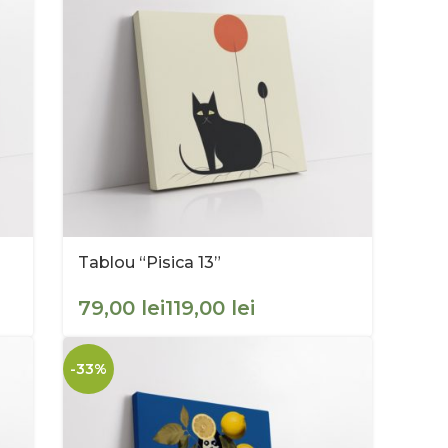
Tablou “Pisica 13”
lei
lei
-33%