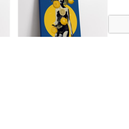
Tablou “Sorbet de vară”
lei
lei
NEW