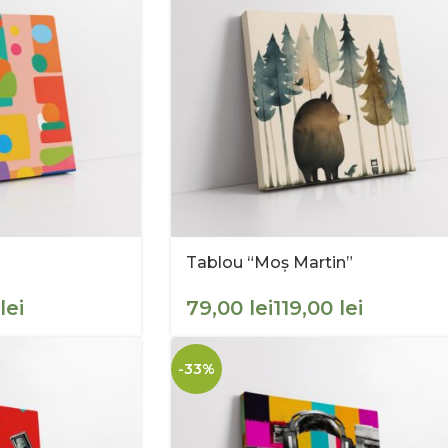
Tablou “Moș Martin”
lei
lei
lei
-33%