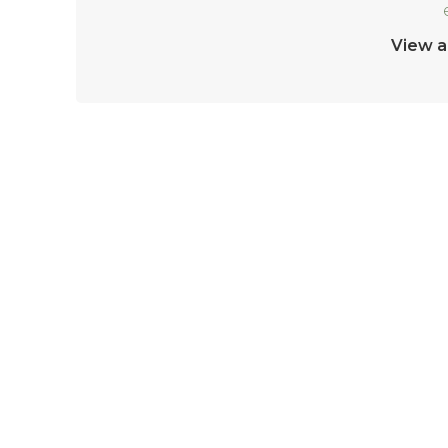
View a
LASĂ UN RĂSPUNS
Trebuie să fii
autentificat
pentru a publica u
Livrare
Termeni