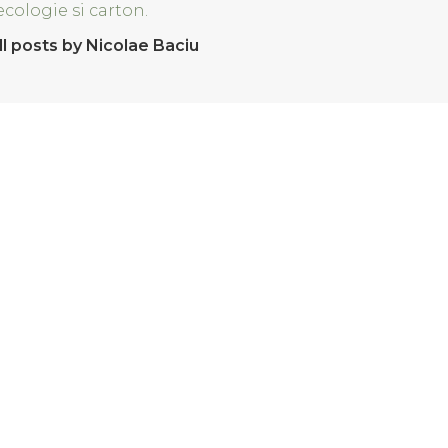
ecologie si carton.
ll posts by Nicolae Baciu
n comentariu.
 comenzi
Lansari produse noi
 si Conditii
Sfaturi practice