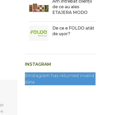
Am întrebat clienții
de ce au ales
ETAJERA MODO
De ce e FOLDO atât
de ușor?
INSTAGRAM
Instagram has returned invalid
data.
ge
de