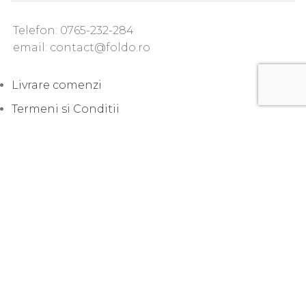
Telefon: 0765-232-284
email: contact@foldo.ro
Livrare comenzi
Termeni si Conditii
Politica de Confidentialitate
Politica de utilizare cookie-uri
Lansari produse noi
Sfaturi practice
Uncategorized