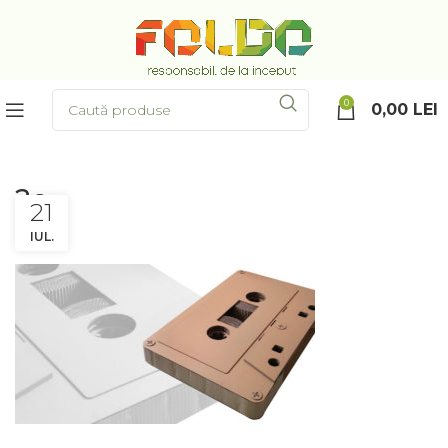
0
0,00
LEI
2c
21
IUL.