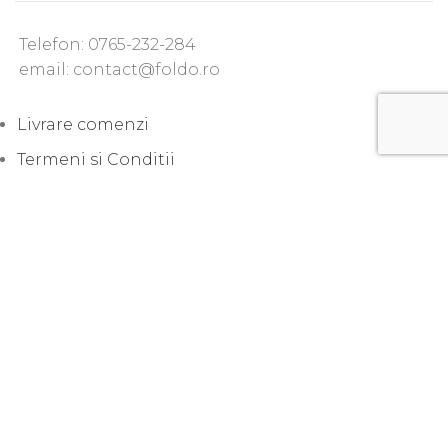
Telefon: 0765-232-284
email: contact@foldo.ro
Livrare comenzi
Termeni si Conditii
Politica de Confidentialitate
Politica de utilizare cookie-uri
Lansari produse noi
Sfaturi practice
Uncategorized