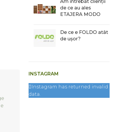
Am întrebat clienții
de ce au ales
ETAJERA MODO
De ce e FOLDO atât
de ușor?
INSTAGRAM
Instagram has returned invalid
data.
ge
de