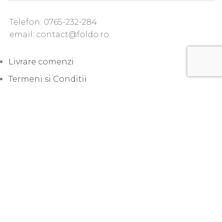
Telefon: 0765-232-284
email: contact@foldo.ro
Livrare comenzi
Termeni si Conditii
Politica de Confidentialitate
Politica de utilizare cookie-uri
Lansari produse noi
Sfaturi practice
Uncategorized