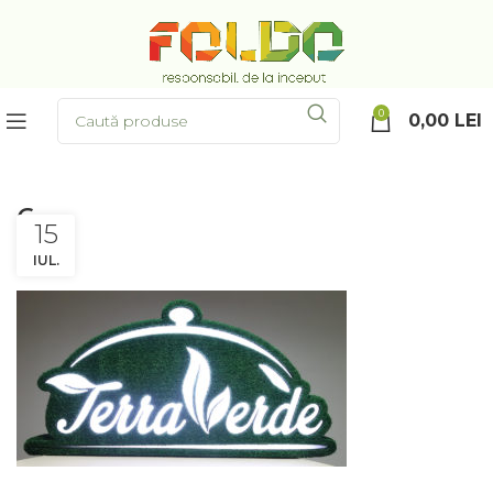
0
0,00
LEI
6
15
IUL.