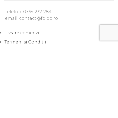
Telefon: 0765-232-284
email: contact@foldo.ro
Livrare comenzi
Termeni si Conditii
Politica de Confidentialitate
Politica de utilizare cookie-uri
Lansari produse noi
Sfaturi practice
Uncategorized