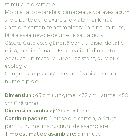
stimula la distracție.
Mobila ta, covoarele și canapeaua vor avea acum
și ele parte de relaxare și o viață mai lungă.
Casa din carton se asamblează în cinci minute,
fără a avea nevoie de unelte sau adezivi.
Căsuța Gato este gândită pentru pisici de talie
mică, medie și mare. Este realizatî din carton
ondulat, un material ușor, rezistent, durabil și
ecologic.
Conține și o placuță personalizabilă pentru
numele pisicii.
Dimensiuni:
43 cm (lungime) x 32 cm (lățime) x 50
cm (înălțime)
Dimensiuni ambalaj:
79 x 51 x 10 cm
Conținut pachet:
4 piese din carton, plăcuța
pentru nume, instrucțiuni de asamblare.
Timp estimat de asamblare:
5 minute