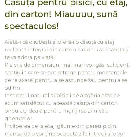
Căsuța pentru pisici, cu etaj,
din carton! Miauuuu, sună
spectaculos!
Arată-i că o iubești și oferă-i o căsuță cu etaj
realizată integral din carton. Colorează-i căsuța și
te va adora pe viață!
Pisicile de dimensiuni mai mari vor găsi suficient
spațiu în care se pot retrage pentru momentele
de relaxare, pentru a se ascunde sau pentru a se
odihni.
Instinctul natural al pisicii de a zgâria este de
acum satisfăcut cu această casuță din carton
ondulat, ideală pentru ingrijirea zilnică a
gheruțelor.
Încăperea de la etaj, găurile din pereți și din
mansardă o vor ține ocupată zile întregi și o vor