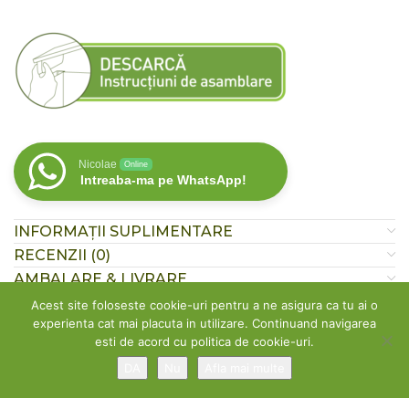
Nicolae
Online
Intreaba-ma pe WhatsApp!
INFORMAȚII SUPLIMENTARE
RECENZII (0)
AMBALARE & LIVRARE
Acest site foloseste cookie-uri pentru a ne asigura ca tu ai o
experienta cat mai placuta in utilizare. Continuand navigarea
SKU:
FLDGATO
Categorii:
Casute pisici
,
Pets
esti de acord cu politica de cookie-uri.
Etichete:
casuta din carton
,
pisici
DA
Nu
Afla mai multe