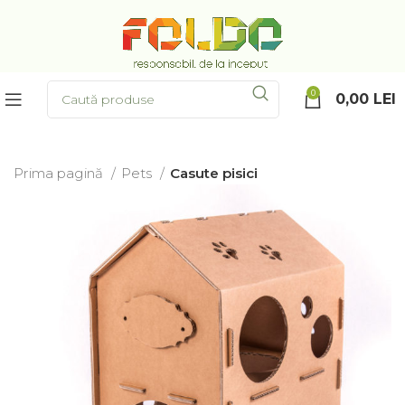
0
0,00
LEI
Prima pagină
Pets
Casute pisici