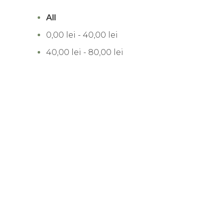
All
0,00
lei
-
40,00
lei
40,00
lei
-
80,00
lei
80,00
lei
-
120,00
lei
120,00
lei
+
FILTREAZĂ DUPĂ
BRAND
Foldo
(1)