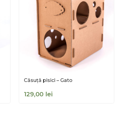
Căsuță pisici – Gato
lei