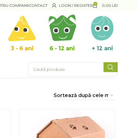
0
NTRU COMPANII
CONTACT
LOGIN / REGISTER
0,00
LEI
3 - 6 ani
6 - 12 ani
+ 12 ani