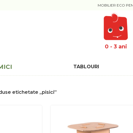
MOBILIER ECO PE
0 - 3 ani
MICI
TABLOURI
use etichetate „pisici”