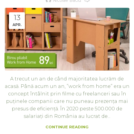
Nicolae Baciu
13
APR.
A trecut un an de când majoritatea lucrăm de
acasă. Până acum un an, ”work from home” era un
concept întâlnit prin filme cu freelanceri sau în
puținele companii care nu puneau prezența mai
presus de eficiență. În 2020 peste 500.000 de
salariați din România au lucrat de...
CONTINUE READING